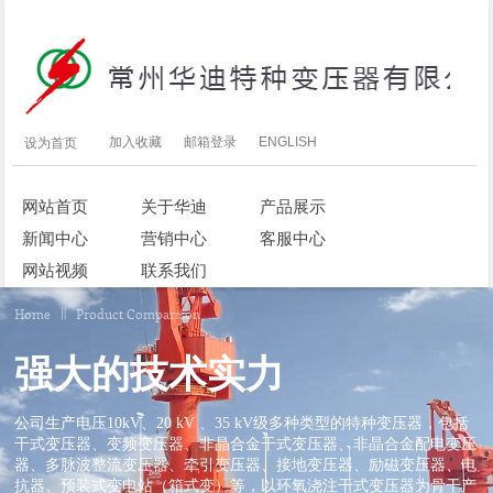
加入收藏
邮箱登录
ENGLISH
设为首页
网站首页
关于华迪
产品展示
新闻中心
营销中心
客服中心
网站视频
联系我们
Home
Product Comparison
强大的技术实力
公司生产电压10kV、20 kV 、35 kV级多种类型的特种变压器，包括
干式变压器、变频变压器、非晶合金干式变压器、非晶合金配电变压
器、多脉波整流变压器、牵引变压器、接地变压器、励磁变压器、电
抗器、预装式变电站（箱式变）等，以环氧浇注干式变压器为骨干产