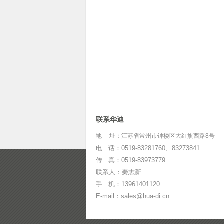
联系华迪
地 址：江苏省常州市钟楼区大红旗西路8号
电 话：0519-83281760、83273841
传 真：0519-83973779
联系人：秦志新
手 机：13961401120
E-mail：sales@hua-di.cn