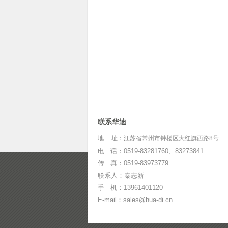
联系华迪
地 址：江苏省常州市钟楼区大红旗西路8号
电 话：0519-83281760、83273841
传 真：0519-83973779
联系人：秦志新
手 机：13961401120
E-mail：sales@hua-di.cn